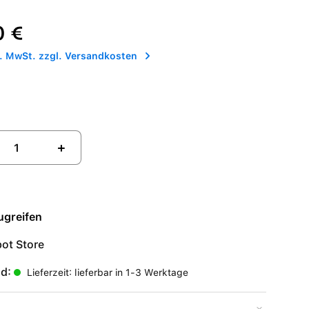
reis:
0 €
l. MwSt. zzgl. Versandkosten
+
ugreifen
ot Store
nd:
Lieferzeit: lieferbar in 1-3 Werktage