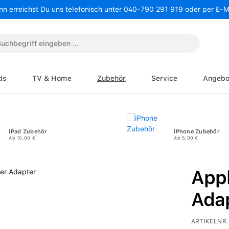
nn erreichst Du uns telefonisch unter 040-790 291 919 oder per E-
ds
TV & Home
Zubehör
Service
Angebo
iPad Zubehör
iPhone Zubehör
Ab 10,00 €
Ab 5,00 €
App
Ada
ARTIKELNR.