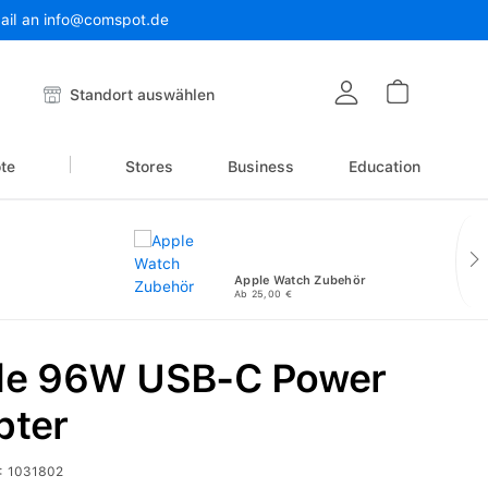
Mail an info@comspot.de
Warenkor
Standort auswählen
te
Stores
Business
Education
Apple Watch Zubehör
Ab 25,00 €
le 96W USB-C Power
pter
:
1031802