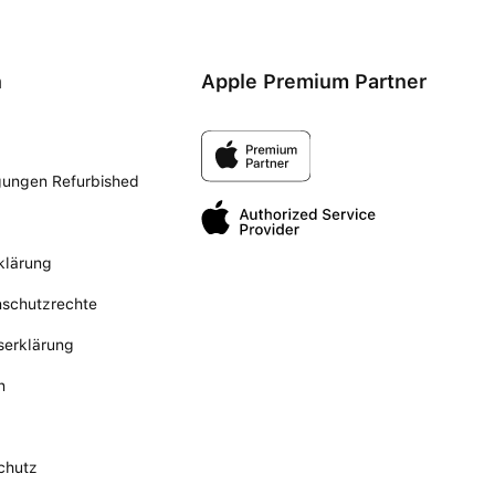
n
Apple Premium Partner
gungen Refurbished
klärung
nschutzrechte
tserklärung
n
chutz