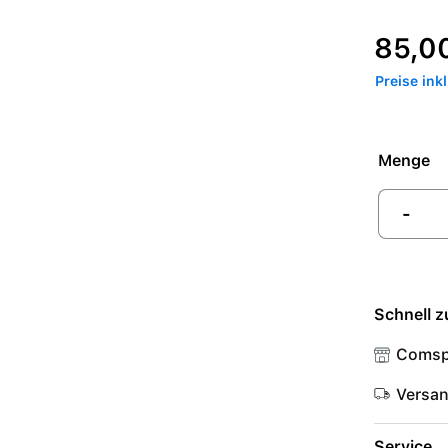
Regulärer P
85,0
Preise ink
Menge
-
Schnell z
Comsp
Versa
Service