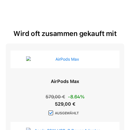
Wird oft zusammen gekauft mit
AirPods Max
Regulärer Preis:
579,00 €
-8.64%
Verkaufspreis:
529,00 €
AUSGEWÄHLT