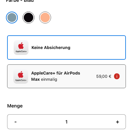
Farbe - Blau
Mitternacht
Orange
Blau
Keine Absicherung
AppleCare+ für AirPods
59,00 €
i
Max
einmalig
Menge
-
+