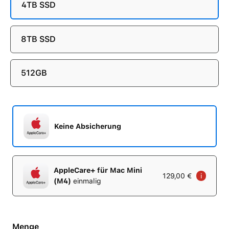
4TB SSD
8TB SSD
512GB
Keine Absicherung
AppleCare+ für Mac Mini
129,00 €
i
(M4)
einmalig
Menge